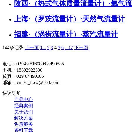
陕西·（热式气体质量流量计）·氧气
上海·（罗茨流量计）·天然气流量计
福建·（涡街流量计）·蒸汽流量计
144条记录
上一页
1...
2
3
4
5
6
...12
下一页
电话：029-84516080/84490585
手机：18602922336
传真：029-84490585
邮箱：vnhsd_flow@163.com
快速导航
产品中心
经典案例
关于我们
解决方案
售后服务
资料下载